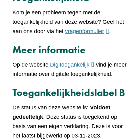
Kom je een probleem tegen met de
toegankelijkheid van deze website? Geef het
(verwijst
aan ons door via het
vragenformulier
.
naar
Meer informatie
een
andere
(verwijst
Op de website
Digitoegankelijk
vind je meer
website)
naar
informatie over digitale toegankelijkheid.
een
Toegankelijkheidslabel B
andere
website)
De status van deze website is:
Voldoet
gedeeltelijk
. Deze status is toegekend op
basis van een eigen verklaring. Deze is voor
het laatst bijgewerkt op 03-11-2023.