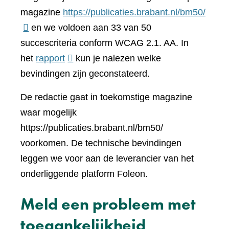
(verwi
magazine
https://publicaties.brabant.nl/bm50/
naar
en we voldoen aan 33 van 50
een
succescriteria conform WCAG 2.1. AA. In
(verwijst
ander
het
rapport
kun je nalezen welke
naar
websi
bevindingen zijn geconstateerd.
een
De redactie gaat in toekomstige magazine
andere
waar mogelijk
website)
https://publicaties.brabant.nl/bm50/
voorkomen. De technische bevindingen
leggen we voor aan de leverancier van het
onderliggende platform Foleon.
Meld een probleem met
toegankelijkheid