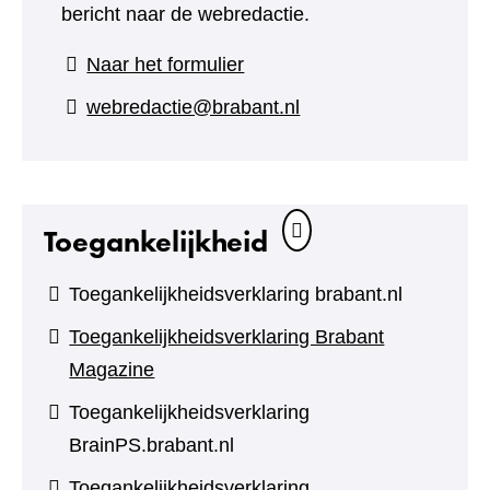
bericht naar de webredactie.
(verwijst
Naar het formulier
naar
webredactie@brabant.nl
een
andere
website)
Toegankelijkheid
Toegankelijkheidsverklaring brabant.nl
Toegankelijkheidsverklaring Brabant
Magazine
Toegankelijkheidsverklaring
BrainPS.brabant.nl
Toegankelijkheidsverklaring