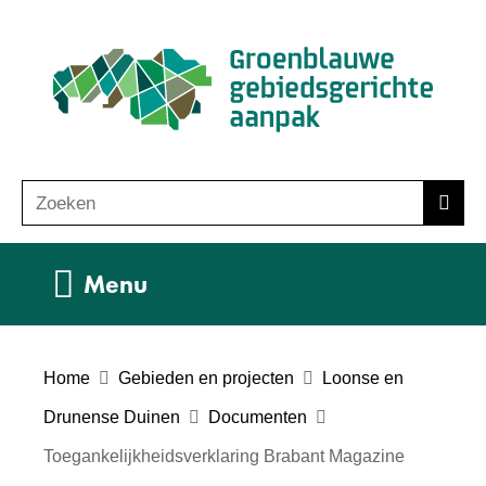
Ga
(n
naar
ho
de
inhoud
Zoeken
Z
Zoek
o
e
Uitklappen
Menu
k
e
n
Home
Gebieden en projecten
Loonse en
Drunense Duinen
Documenten
Toegankelijkheidsverklaring Brabant Magazine