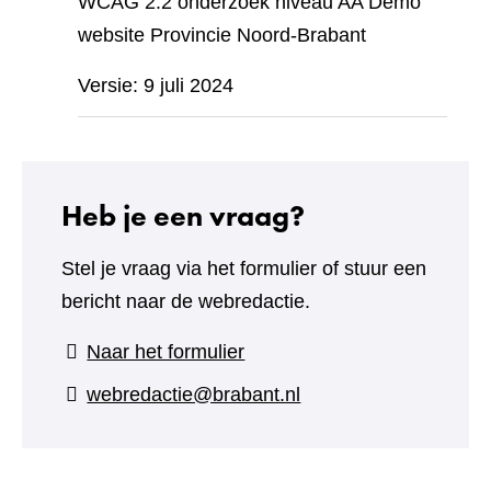
WCAG 2.2 onderzoek niveau AA Demo
website Provincie Noord-Brabant
Versie: 9 juli 2024
Heb je een vraag?
Stel je vraag via het formulier of stuur een
bericht naar de webredactie.
(verwijst
Naar het formulier
naar
webredactie@brabant.nl
een
andere
website)