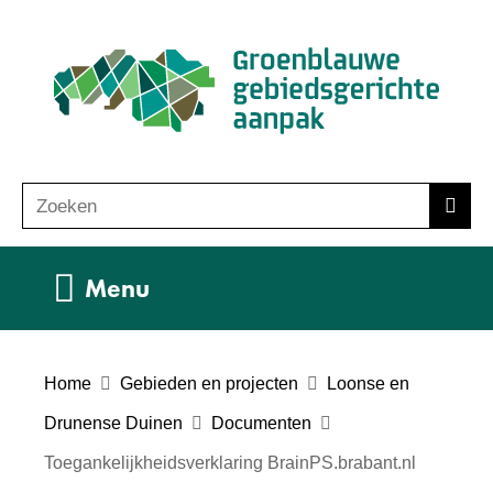
Ga
(n
naar
ho
de
inhoud
Zoeken
Z
Zoek
o
e
Uitklappen
Menu
k
e
n
Home
Gebieden en projecten
Loonse en
Drunense Duinen
Documenten
Toegankelijkheidsverklaring BrainPS.brabant.nl