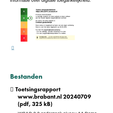
naar
informatie over digitale toegankelijkheid.
een
(verw
andere
naar
website)
een
ande
webs
Bestanden
Toetsingsrapport
www.brabant.nl 20240709
(pdf, 325 kB)