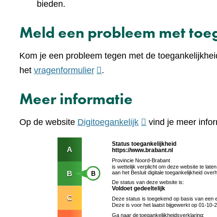
bieden.
Meld een probleem met toeg
Kom je een probleem tegen met de toegankelijkhei
(verwijst
het
vragenformulier
.
naar
Meer informatie
een
andere
(verwijst
Op de website
Digitoegankelijk
vind je meer infor
website)
naar
een
andere
website)