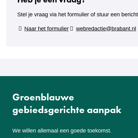
Stel je vraag via het formulier of stuur een beric
(verwijst
Naar het formulier
webredactie@brabant.nl
naar
een
andere
website)
Groenblauwe
gebiedsgerichte aanpak
We willen allemaal een goede toekomst.