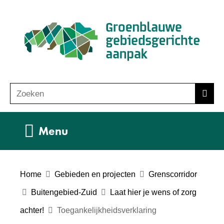
Ga
(n
naar
ho
de
inhoud
Zoeken
Z
Zoek
o
e
Uitklappen
Menu
k
e
n
Home
Gebieden en projecten
Grenscorridor
Buitengebied-Zuid
Laat hier je wens of zorg
achter!
Toegankelijkheidsverklaring