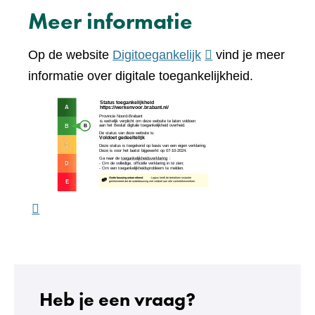
naar
Meer informatie
een
andere
(verwijst
Op de website
Digitoegankelijk
vind je meer
website)
naar
informatie over digitale toegankelijkheid.
een
(verw
andere
naar
website)
een
ande
webs
Heb je een vraag?