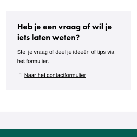
Heb je een vraag of wil je
iets laten weten?
Stel je vraag of deel je ideeën of tips via
het formulier.
(verwijst
Naar het contactformulier
naar
een
andere
website)