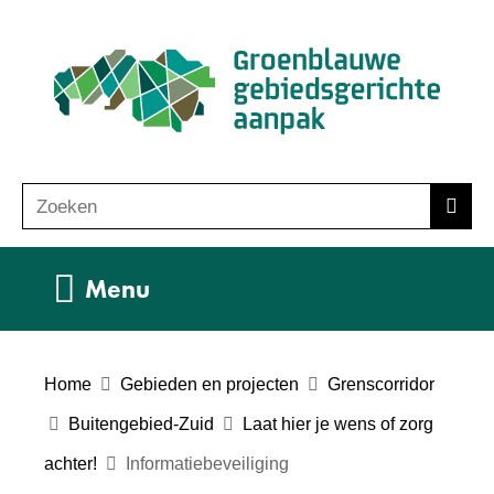
Ga
(n
naar
ho
de
inhoud
Zoeken
Z
Zoek
o
e
Uitklappen
Menu
k
e
n
Home
Gebieden en projecten
Grenscorridor
Buitengebied-Zuid
Laat hier je wens of zorg
achter!
Informatiebeveiliging