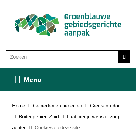
Ga
(n
naar
ho
de
inhoud
Zoeken
Z
Zoek
o
e
Uitklappen
Menu
k
e
n
Home
Gebieden en projecten
Grenscorridor
Buitengebied-Zuid
Laat hier je wens of zorg
achter!
Cookies op deze site