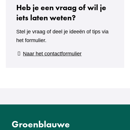
Heb je een vraag of wil je
iets laten weten?
Stel je vraag of deel je ideeën of tips via
het formulier.
(verwijst
Naar het contactformulier
naar
een
andere
website)
Groenblauwe