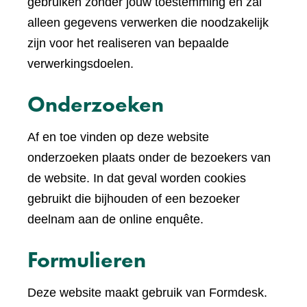
een
gebruiken zonder jouw toestemming en zal
andere
alleen gegevens verwerken die noodzakelijk
website)
zijn voor het realiseren van bepaalde
verwerkingsdoelen.
Onderzoeken
Af en toe vinden op deze website
onderzoeken plaats onder de bezoekers van
de website. In dat geval worden cookies
gebruikt die bijhouden of een bezoeker
deelnam aan de online enquête.
Formulieren
Deze website maakt gebruik van Formdesk.