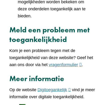
mogelijkheden worden bekeken om
deze onderdelen toegankelijk aan te
bieden.
Meld een probleem met
toegankelijkheid
Kom je een probleem tegen met de
toegankelijkheid van deze website? Geef het
(verwijst
aan ons door via het
vragenformulier
.
naar
Meer informatie
een
andere
(verwijst
Op de website
Digitoegankelijk
vind je meer
website)
naar
informatie over digitale toegankelijkheid.
een