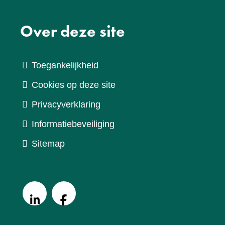
Over deze site
Toegankelijkheid
Cookies op deze site
Privacyverklaring
Informatiebeveiliging
Sitemap
V
o
LinkedIn
Facebook
l