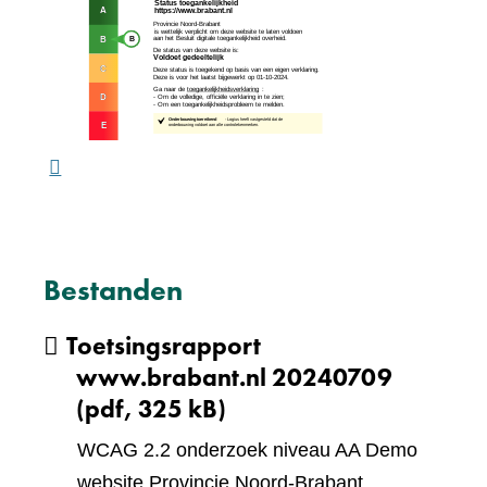
(verw
andere
naar
website)
een
ande
webs
Bestanden
Toetsingsrapport
www.brabant.nl 20240709
(pdf, 325 kB)
WCAG 2.2 onderzoek niveau AA Demo
website Provincie Noord-Brabant