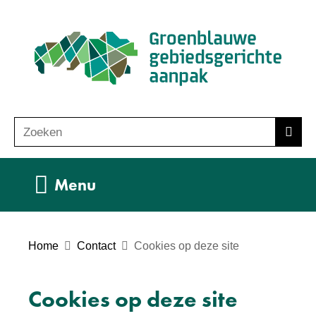
Ga
(n
naar
ho
de
inhoud
Zoeken
Z
Zoek
o
e
Uitklappen
Menu
k
e
n
Home
Contact
Cookies op deze site
Cookies op deze site