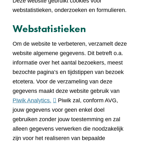
Deze website gebruikt cookies voor
webstatistieken, onderzoeken en formulieren.
Webstatistieken
Om de website te verbeteren, verzamelt deze
website algemene gegevens. Dit betreft o.a.
informatie over het aantal bezoekers, meest
bezochte pagina’s en tijdstippen van bezoek
etcetera. Voor de verzameling van deze
gegevens maakt deze website gebruik van
(verwijst
Piwik Analytics.
Piwik zal, conform AVG,
naar
jouw gegevens voor geen enkel doel
een
gebruiken zonder jouw toestemming en zal
andere
alleen gegevens verwerken die noodzakelijk
website)
zijn voor het realiseren van bepaalde