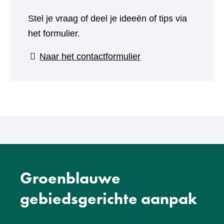
Stel je vraag of deel je ideeën of tips via
het formulier.
(verwijst
Naar het contactformulier
naar
een
andere
website)
Groenblauwe
gebiedsgerichte aanpak