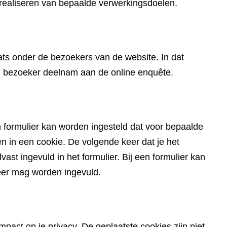
een
 realiseren van bepaalde verwerkingsdoelen.
andere
website)
ts onder de bezoekers van de website. In dat
en bezoeker deelnam aan de online enquête.
 formulier kan worden ingesteld dat voor bepaalde
in een cookie. De volgende keer dat je het
ast ingevuld in het formulier. Bij een formulier kan
eer mag worden ingevuld.
pact op je privacy. De geplaatste cookies zijn niet