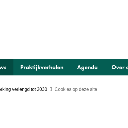
Ga
(naar
naar
homepage)
de
inhoud
ws
Praktijkverhalen
Agenda
Over 
rking verlengd tot 2030
Cookies op deze site