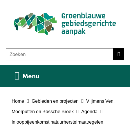
Ga
(n
naar
ho
de
inhoud
Zoeken
Z
Zoek
o
e
Uitklappen
Menu
k
e
n
Home
Gebieden en projecten
Vlijmens Ven,
Moerputten en Bossche Broek
Agenda
Inloopbijeenkomst natuurherstelmaatregelen