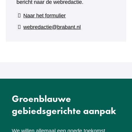
bericht naar de webredactie.
(verwijst
Naar het formulier
naar
webredactie@brabant.nl
een
andere
website)
Groenblauwe
gebiedsgerichte aanpak
We willen allemaal een goede toekomst.