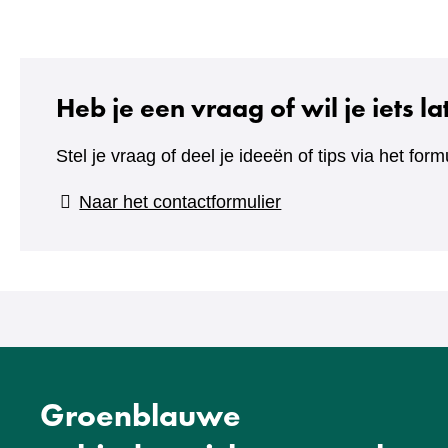
Heb je een vraag of wil je iets l
Stel je vraag of deel je ideeën of tips via het formu
(verwijst
Naar het contactformulier
naar
een
andere
website)
Groenblauwe