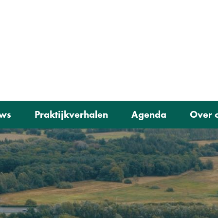
Ga
(naar
naar
homepage)
de
inhoud
ws
Praktijkverhalen
Agenda
Over 