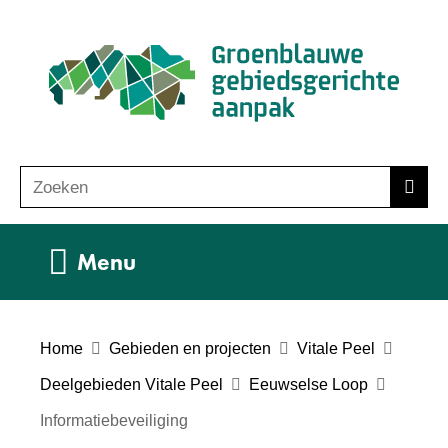
Ga
(n
naar
ho
de
inhoud
Zoeken
Z
Zoek
o
e
Uitklappen
Menu
k
e
n
Home
Gebieden en projecten
Vitale Peel
Deelgebieden Vitale Peel
Eeuwselse Loop
Informatiebeveiliging