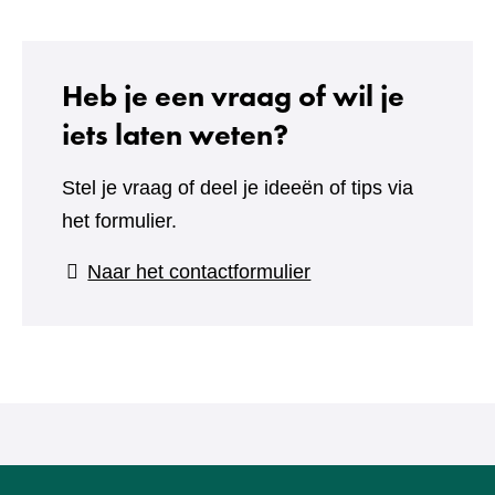
Heb je een vraag of wil je
iets laten weten?
Stel je vraag of deel je ideeën of tips via
het formulier.
(verwijst
Naar het contactformulier
naar
een
andere
website)