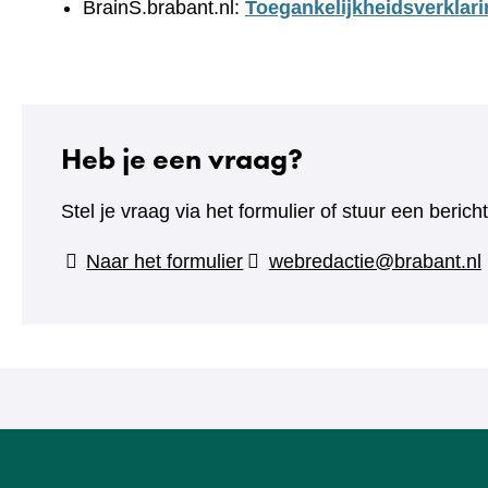
BrainS.brabant.nl:
Toegankelijkheidsverklari
Heb je een vraag?
Stel je vraag via het formulier of stuur een beric
(verwijst
Naar het formulier
webredactie@brabant.nl
naar
een
andere
website)