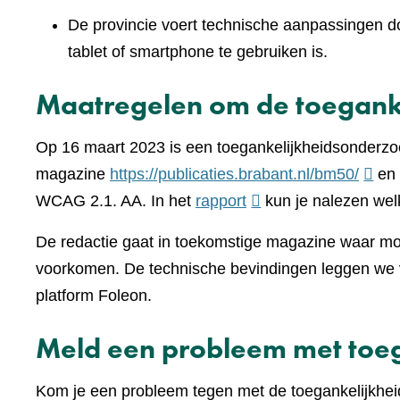
De provincie voert technische aanpassingen doo
tablet of smartphone te gebruiken is.
Maatregelen om de toeganke
Op 16 maart 2023 is een toegankelijkheidsonderzo
(verwi
magazine
https://publicaties.brabant.nl/bm50/
en 
(verwijst
naar
WCAG 2.1. AA. In het
rapport
kun je nalezen wel
naar
een
De redactie gaat in toekomstige magazine waar moge
een
ander
voorkomen. De technische bevindingen leggen we v
andere
websi
platform Foleon.
website)
Meld een probleem met toeg
Kom je een probleem tegen met de toegankelijkhei