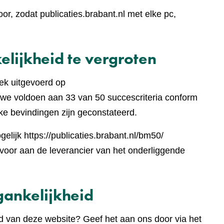
r, zodat publicaties.brabant.nl met elke pc,
lijkheid te vergroten
ek uitgevoerd op
jst
we voldoen aan 33 van 50 succescriteria conform
ke bevindingen zijn geconstateerd.
lijk https://publicaties.brabant.nl/bm50/
e
oor aan de leverancier van het onderliggende
te)
ankelijkheid
d van deze website? Geef het aan ons door via het