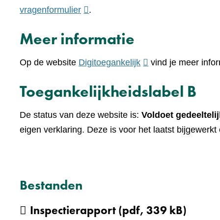
(verwijst
vragenformulier
.
naar
Meer informatie
een
andere
(verwijst
Op de website
Digitoegankelijk
vind je meer infor
website)
naar
Toegankelijkheidslabel B
een
andere
De status van deze website is:
Voldoet gedeeltelij
website)
eigen verklaring. Deze is voor het laatst bijgewerk
Bestanden
Inspectierapport
(pdf, 339 kB)