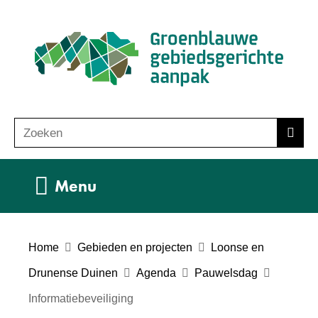
Ga
(n
naar
ho
de
inhoud
Zoeken
Z
Zoek
o
e
Uitklappen
Menu
k
e
n
Home
Gebieden en projecten
Loonse en
Drunense Duinen
Agenda
Pauwelsdag
Informatiebeveiliging