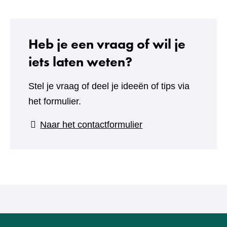
Heb je een vraag of wil je
iets laten weten?
Stel je vraag of deel je ideeën of tips via
het formulier.
(verwijst
Naar het contactformulier
naar
een
andere
website)