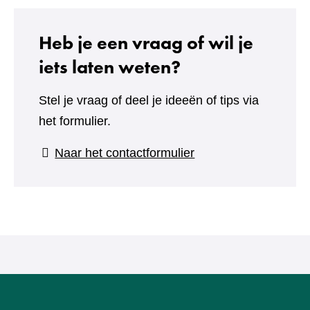
Heb je een vraag of wil je
iets laten weten?
Stel je vraag of deel je ideeën of tips via
het formulier.
(verwijst
Naar het contactformulier
naar
een
andere
website)