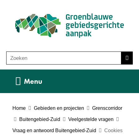
Ga
(n
naar
ho
de
inhoud
Zoeken
Z
Zoek
o
e
Uitklappen
Menu
k
e
n
Home
Gebieden en projecten
Grenscorridor
Buitengebied-Zuid
Veelgestelde vragen
Vraag en antwoord Buitengebied-Zuid
Cookies