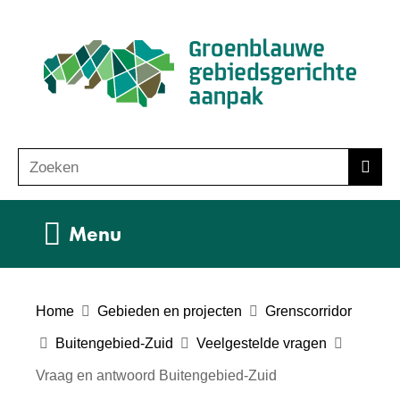
Ga
(n
naar
ho
de
inhoud
Zoeken
Z
Zoek
o
e
Uitklappen
Menu
k
e
n
Home
Gebieden en projecten
Grenscorridor
Buitengebied-Zuid
Veelgestelde vragen
Vraag en antwoord Buitengebied-Zuid