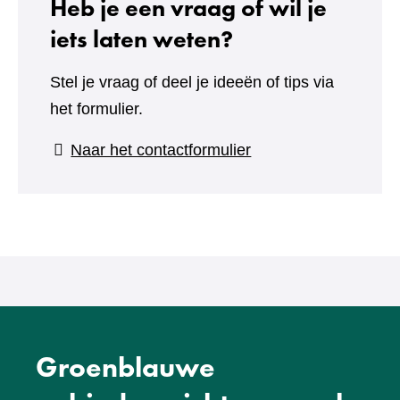
Heb je een vraag of wil je
iets laten weten?
Stel je vraag of deel je ideeën of tips via
het formulier.
(verwijst
Naar het contactformulier
naar
een
andere
website)
Groenblauwe