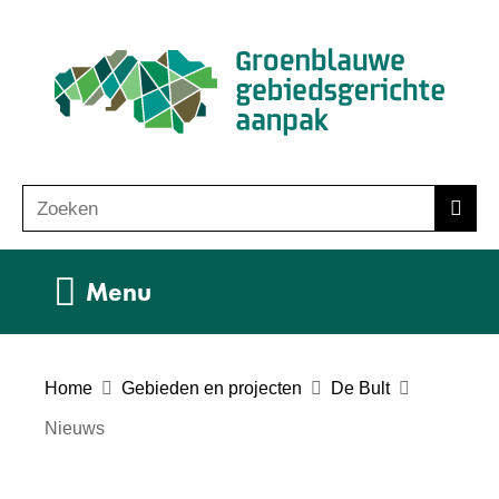
Ga
(n
naar
ho
de
inhoud
Zoeken
Z
Zoek
o
e
Uitklappen
Menu
k
e
n
Home
Gebieden en projecten
De Bult
Nieuws