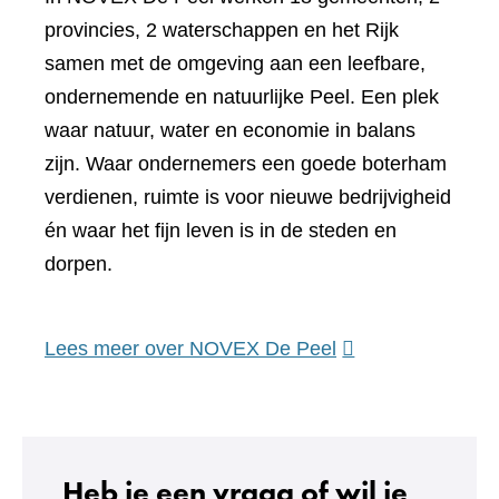
provincies, 2 waterschappen en het Rijk
samen met de omgeving aan een leefbare,
ondernemende en natuurlijke Peel. Een plek
waar natuur, water en economie in balans
zijn. Waar ondernemers een goede boterham
verdienen, ruimte is voor nieuwe bedrijvigheid
én waar het fijn leven is in de steden en
dorpen.
(verwijst
Lees meer over NOVEX De Peel
naar
een
andere
website)
Heb je een vraag of wil je