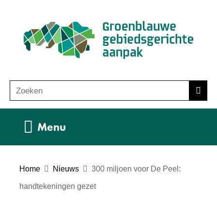
Ga
(n
naar
ho
de
inhoud
Zoeken
Z
Zoek
o
e
Uitklappen
Menu
k
e
n
Home
Nieuws
300 miljoen voor De Peel:
handtekeningen gezet