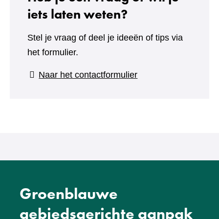
iets laten weten?
Stel je vraag of deel je ideeën of tips via
het formulier.
(verwijst
Naar het contactformulier
naar
een
andere
website)
Groenblauwe
gebiedsgerichte aanpak