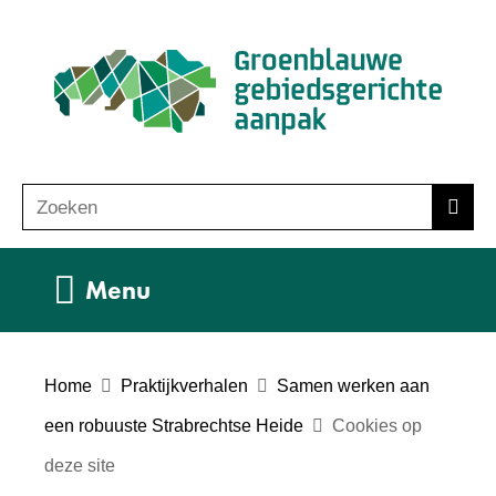
Ga
(n
naar
ho
de
inhoud
Zoeken
Z
Zoek
o
e
Uitklappen
Menu
k
e
n
Home
Praktijkverhalen
Samen werken aan
een robuuste Strabrechtse Heide
Cookies op
deze site