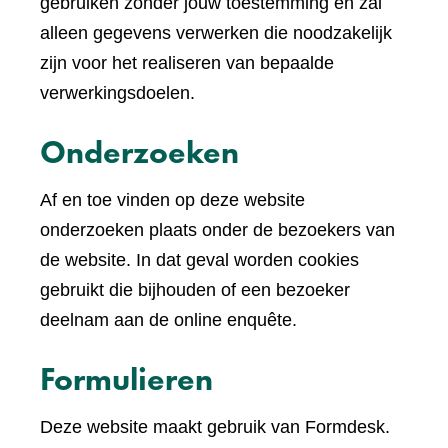
een
gebruiken zonder jouw toestemming en zal
andere
alleen gegevens verwerken die noodzakelijk
website)
zijn voor het realiseren van bepaalde
verwerkingsdoelen.
Onderzoeken
Af en toe vinden op deze website
onderzoeken plaats onder de bezoekers van
de website. In dat geval worden cookies
gebruikt die bijhouden of een bezoeker
deelnam aan de online enquête.
Formulieren
Deze website maakt gebruik van Formdesk.