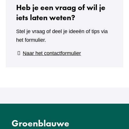
Heb je een vraag of wil je
iets laten weten?
Stel je vraag of deel je ideeën of tips via
het formulier.
(verwijst
Naar het contactformulier
naar
een
andere
website)
Groenblauwe