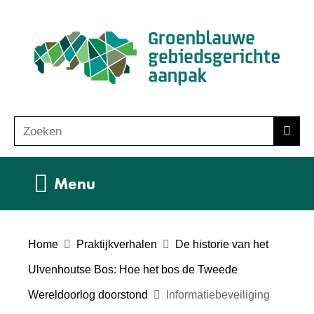
Ga
(n
naar
ho
de
inhoud
Zoeken
Z
Zoek
o
e
Uitklappen
Menu
k
e
n
Home
Praktijkverhalen
De historie van het
Ulvenhoutse Bos: Hoe het bos de Tweede
Wereldoorlog doorstond
Informatiebeveiliging