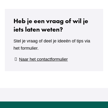
Heb je een vraag of wil je
iets laten weten?
Stel je vraag of deel je ideeën of tips via
het formulier.
(verwijst
Naar het contactformulier
naar
een
andere
website)