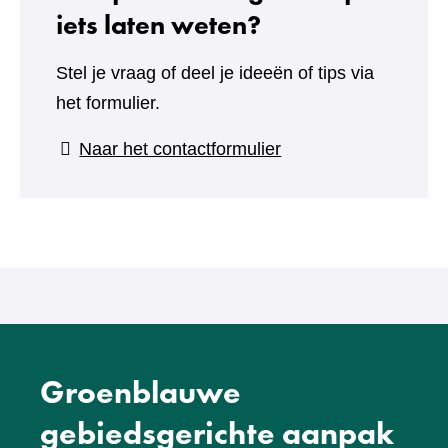
iets laten weten?
Stel je vraag of deel je ideeën of tips via
het formulier.
(verwijst
Naar het contactformulier
naar
een
andere
website)
Groenblauwe
gebiedsgerichte aanpak