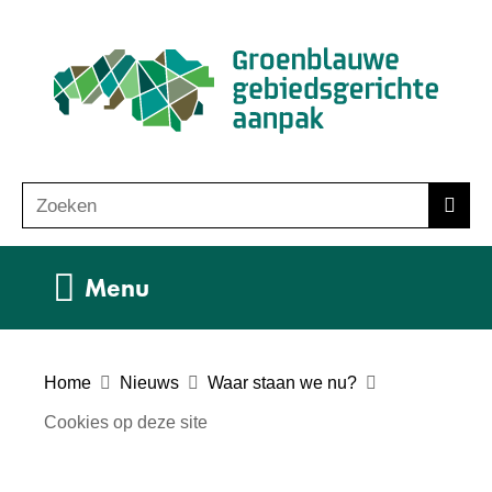
Ga
(n
naar
ho
de
inhoud
Zoeken
Z
Zoek
o
e
Uitklappen
Menu
k
e
n
Home
Nieuws
Waar staan we nu?
Cookies op deze site