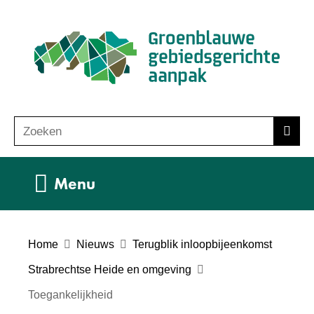
Ga
(n
naar
ho
de
inhoud
Zoeken
Z
Zoek
o
e
Uitklappen
Menu
k
e
n
Home
Nieuws
Terugblik inloopbijeenkomst
Strabrechtse Heide en omgeving
Toegankelijkheid