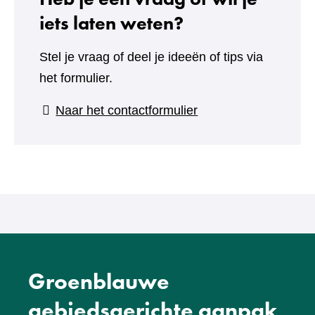
iets laten weten?
Stel je vraag of deel je ideeën of tips via
het formulier.
(verwijst
Naar het contactformulier
naar
een
andere
website)
Groenblauwe
gebiedsgerichte aanpak