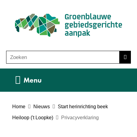
Ga
(n
naar
ho
de
inhoud
Zoeken
Z
Zoek
o
e
Uitklappen
Menu
k
e
n
Home
Nieuws
Start herinrichting beek
Heiloop ('t Loopke)
Privacyverklaring