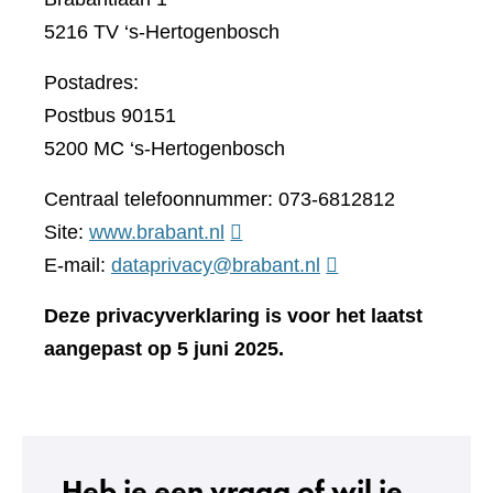
5216 TV ‘s-Hertogenbosch
Postadres:
Postbus 90151
5200 MC ‘s-Hertogenbosch
Centraal telefoonnummer: 073-6812812
(verwijst
Site:
www.brabant.nl
naar
E-mail:
dataprivacy@brabant.nl
een
Deze privacyverklaring is voor het laatst
andere
aangepast op 5 juni 2025.
website)
Heb je een vraag of wil je