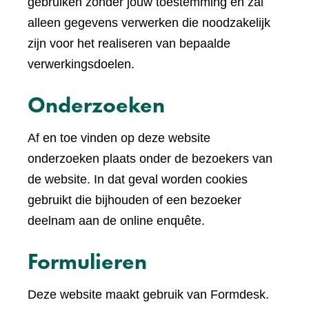
een
gebruiken zonder jouw toestemming en zal
andere
alleen gegevens verwerken die noodzakelijk
website)
zijn voor het realiseren van bepaalde
verwerkingsdoelen.
Onderzoeken
Af en toe vinden op deze website
onderzoeken plaats onder de bezoekers van
de website. In dat geval worden cookies
gebruikt die bijhouden of een bezoeker
deelnam aan de online enquête.
Formulieren
Deze website maakt gebruik van Formdesk.