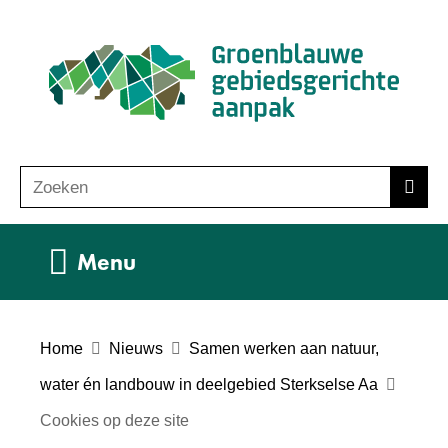
Ga
(n
naar
ho
de
inhoud
Zoeken
Z
Zoek
o
e
Uitklappen
Menu
k
e
n
Home
Nieuws
Samen werken aan natuur,
water én landbouw in deelgebied Sterkselse Aa
Cookies op deze site