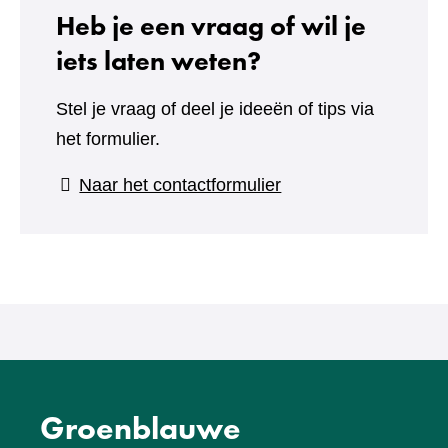
Heb je een vraag of wil je
iets laten weten?
Stel je vraag of deel je ideeën of tips via
het formulier.
(verwijst
Naar het contactformulier
naar
een
andere
website)
Groenblauwe