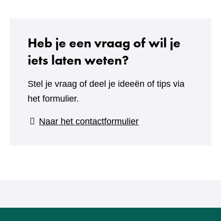
Heb je een vraag of wil je
iets laten weten?
Stel je vraag of deel je ideeën of tips via
het formulier.
(verwijst
Naar het contactformulier
naar
een
andere
website)