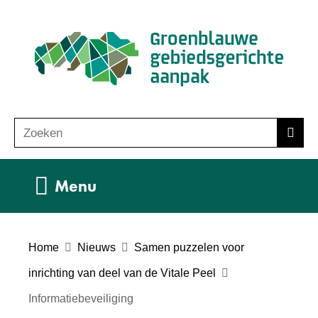
Ga
(n
naar
ho
de
inhoud
Zoeken
Z
Zoek
o
e
Uitklappen
Menu
k
e
n
Home
Nieuws
Samen puzzelen voor
inrichting van deel van de Vitale Peel
Informatiebeveiliging