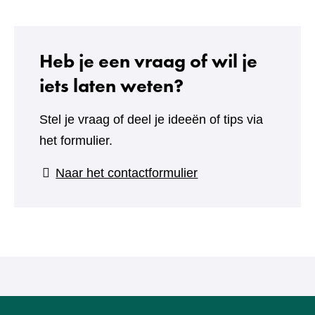
Heb je een vraag of wil je
iets laten weten?
Stel je vraag of deel je ideeën of tips via
het formulier.
(verwijst
Naar het contactformulier
naar
een
andere
website)