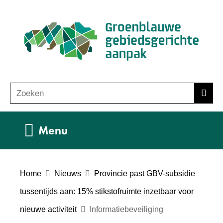
Ga
(n
naar
ho
de
inhoud
Zoeken
Z
Zoek
o
e
Uitklappen
Menu
k
e
n
Home
Nieuws
Provincie past GBV-subsidie
tussentijds aan: 15% stikstofruimte inzetbaar voor
nieuwe activiteit
Informatiebeveiliging