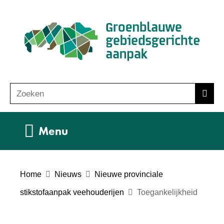
Ga
(n
naar
ho
de
inhoud
Zoeken
Z
Zoek
o
e
Uitklappen
Menu
k
e
n
Home
Nieuws
Nieuwe provinciale
stikstofaanpak veehouderijen
Toegankelijkheid