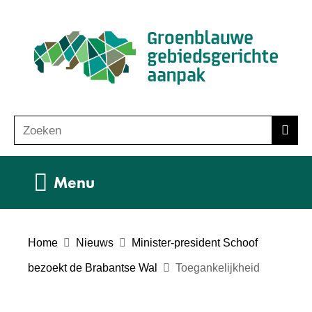
Ga
(n
naar
ho
de
inhoud
Zoeken
Z
Zoek
o
e
Uitklappen
Menu
k
e
n
Home
Nieuws
Minister-president Schoof
bezoekt de Brabantse Wal
Toegankelijkheid