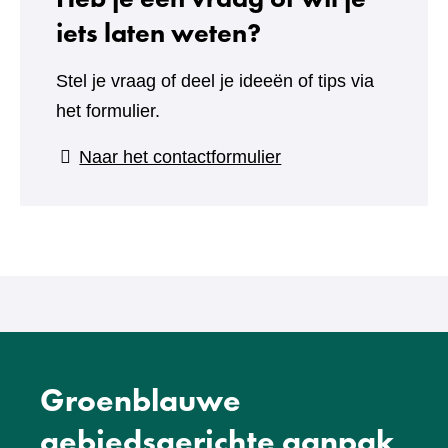
iets laten weten?
Stel je vraag of deel je ideeën of tips via
het formulier.
(verwijst
Naar het contactformulier
naar
een
andere
website)
Groenblauwe
gebiedsgerichte aanpak