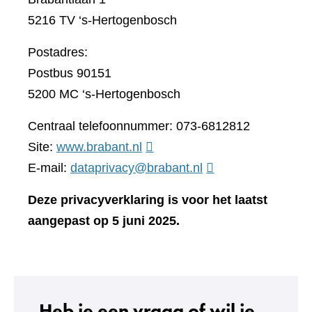
5216 TV ‘s-Hertogenbosch
Postadres:
Postbus 90151
5200 MC ‘s-Hertogenbosch
Centraal telefoonnummer: 073-6812812
(verwijst
Site:
www.brabant.nl
naar
E-mail:
dataprivacy@brabant.nl
een
Deze privacyverklaring is voor het laatst
andere
aangepast op 5 juni 2025.
website)
Heb je een vraag of wil je