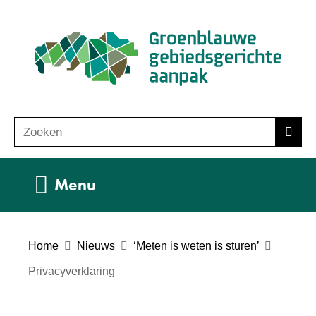
Ga
(n
naar
ho
de
inhoud
Zoeken
Z
Zoek
o
e
Uitklappen
Menu
k
e
n
Home
Nieuws
‘Meten is weten is sturen’
Privacyverklaring