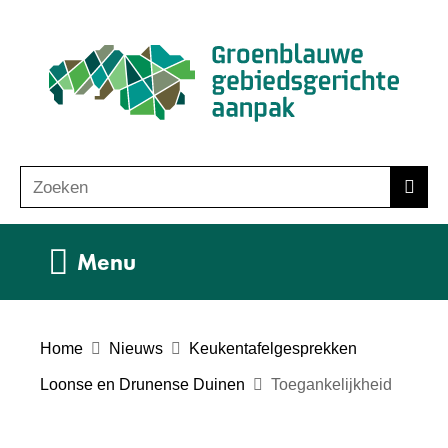
Ga
(n
naar
ho
de
inhoud
Zoeken
Z
Zoek
o
e
Uitklappen
Menu
k
e
n
Home
Nieuws
Keukentafelgesprekken
Loonse en Drunense Duinen
Toegankelijkheid