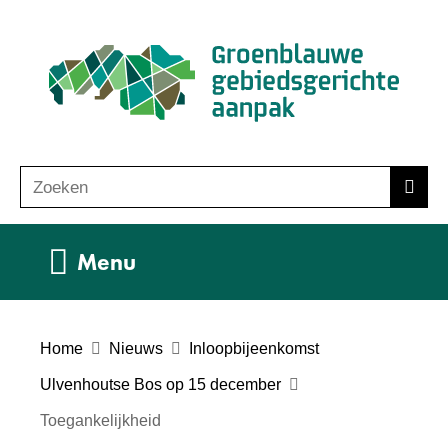
Ga
(n
naar
ho
de
inhoud
Zoeken
Z
Zoek
o
e
Uitklappen
Menu
k
e
n
Home
Nieuws
Inloopbijeenkomst
Ulvenhoutse Bos op 15 december
Toegankelijkheid