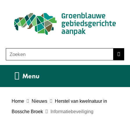
Ga
(n
naar
ho
de
inhoud
Zoeken
Z
Zoek
o
e
Uitklappen
Menu
k
e
n
Home
Nieuws
Herstel van kwelnatuur in
Bossche Broek
Informatiebeveiliging