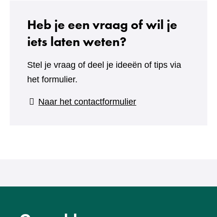
Heb je een vraag of wil je
iets laten weten?
Stel je vraag of deel je ideeën of tips via
het formulier.
(verwijst
Naar het contactformulier
naar
een
andere
website)