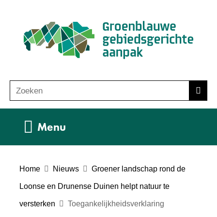
Ga
(n
naar
ho
de
inhoud
Zoeken
Z
Zoek
o
e
Uitklappen
Menu
k
e
n
Home
Nieuws
Groener landschap rond de
Loonse en Drunense Duinen helpt natuur te
versterken
Toegankelijkheidsverklaring