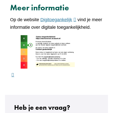
naar
Meer informatie
een
andere
(verwijst
Op de website
Digitoegankelijk
vind je meer
website)
naar
informatie over digitale toegankelijkheid.
een
(verw
andere
naar
website)
een
ande
webs
Heb je een vraag?