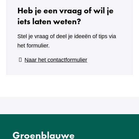
Heb je een vraag of wil je
iets laten weten?
Stel je vraag of deel je ideeën of tips via
het formulier.
(verwijst
Naar het contactformulier
naar
een
andere
website)
Groenblauwe