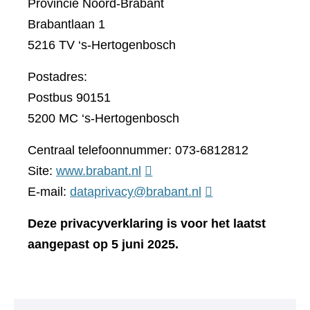
Provincie Noord-Brabant
Brabantlaan 1
5216 TV ‘s-Hertogenbosch
Postadres:
Postbus 90151
5200 MC ‘s-Hertogenbosch
Centraal telefoonnummer: 073-6812812
(verwijst
Site:
www.brabant.nl
naar
E-mail:
dataprivacy@brabant.nl
een
Deze privacyverklaring is voor het laatst
andere
aangepast op 5 juni 2025.
website)