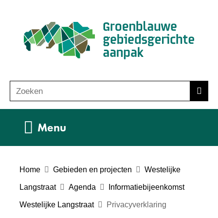
Ga
(n
naar
ho
de
inhoud
Zoeken
Z
Zoek
o
e
Uitklappen
Menu
k
e
n
Home
Gebieden en projecten
Westelijke
Langstraat
Agenda
Informatiebijeenkomst
Westelijke Langstraat
Privacyverklaring