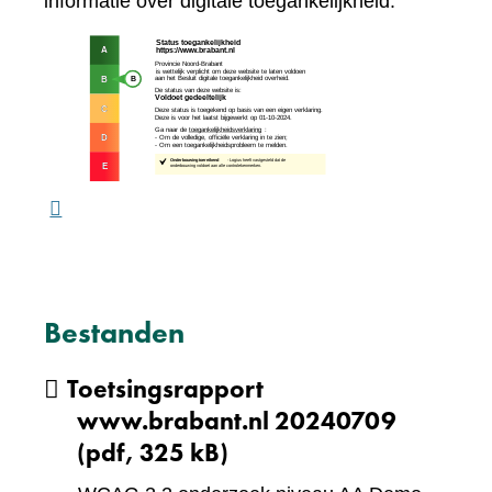
naar
informatie over digitale toegankelijkheid.
een
(verw
andere
naar
website)
een
ande
webs
Bestanden
Toetsingsrapport
www.brabant.nl 20240709
(pdf, 325 kB)