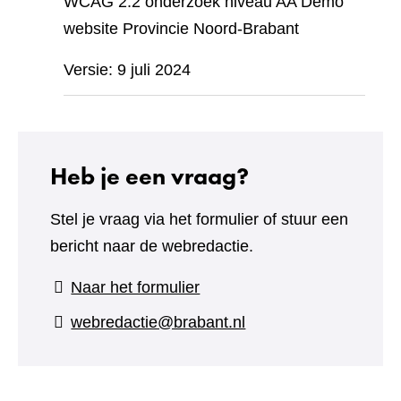
WCAG 2.2 onderzoek niveau AA Demo
website Provincie Noord-Brabant
Versie: 9 juli 2024
Heb je een vraag?
Stel je vraag via het formulier of stuur een
bericht naar de webredactie.
(verwijst
Naar het formulier
naar
webredactie@brabant.nl
een
andere
website)