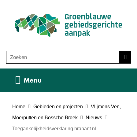
Ga
(n
naar
ho
de
inhoud
Zoeken
Z
Zoek
o
e
Uitklappen
Menu
k
e
n
Home
Gebieden en projecten
Vlijmens Ven,
Moerputten en Bossche Broek
Nieuws
Toegankelijkheidsverklaring brabant.nl