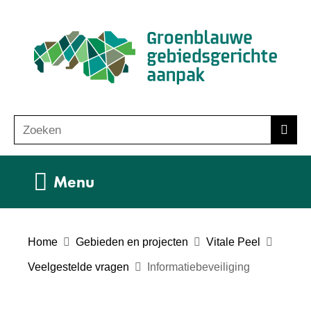
Ga
(n
naar
ho
de
inhoud
Zoeken
Z
Zoek
o
e
Uitklappen
Menu
k
e
n
Home
Gebieden en projecten
Vitale Peel
Veelgestelde vragen
Informatiebeveiliging