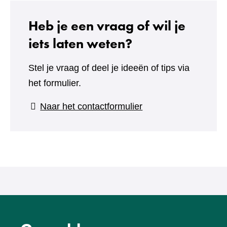
Heb je een vraag of wil je
iets laten weten?
Stel je vraag of deel je ideeën of tips via
het formulier.
(verwijst
Naar het contactformulier
naar
een
andere
website)