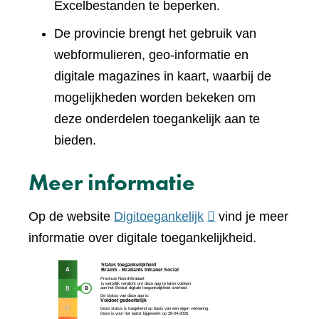
Excelbestanden te beperken.
De provincie brengt het gebruik van
webformulieren, geo-informatie en
digitale magazines in kaart, waarbij de
mogelijkheden worden bekeken om
deze onderdelen toegankelijk aan te
bieden.
Meer informatie
(verwijst
Op de website
Digitoegankelijk
vind je meer
naar
informatie over digitale toegankelijkheid.
een
(verw
andere
naar
website)
een