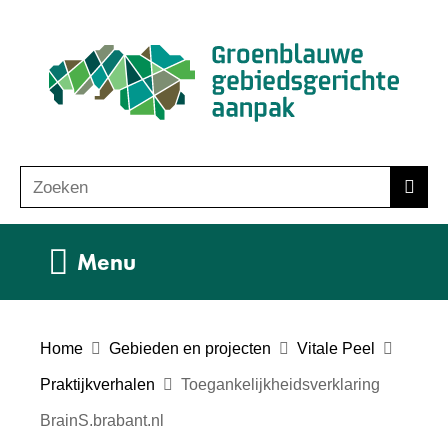
Ga
(n
naar
ho
de
inhoud
Zoeken
Z
Zoek
o
e
Uitklappen
Menu
k
e
n
Home
Gebieden en projecten
Vitale Peel
Praktijkverhalen
Toegankelijkheidsverklaring
BrainS.brabant.nl