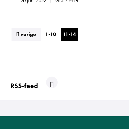
20 juni 2022
Vitale Peel
resultaten
vorige
1-10
11-14
RSS-feed
R
S
S