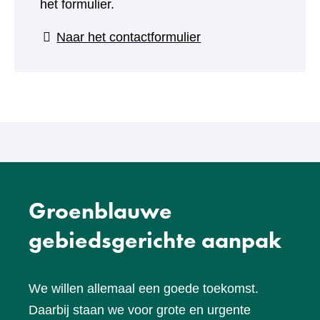
het formulier.
(verwijst
Naar het contactformulier
naar
een
andere
website)
Groenblauwe
gebiedsgerichte aanpak
We willen allemaal een goede toekomst.
Daarbij staan we voor grote en urgente