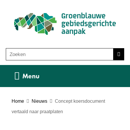
Ga
(n
naar
ho
de
inhoud
Zoeken
Z
Zoek
o
e
Uitklappen
Menu
k
e
n
Home
Nieuws
Concept koersdocument
vertaald naar praatplaten