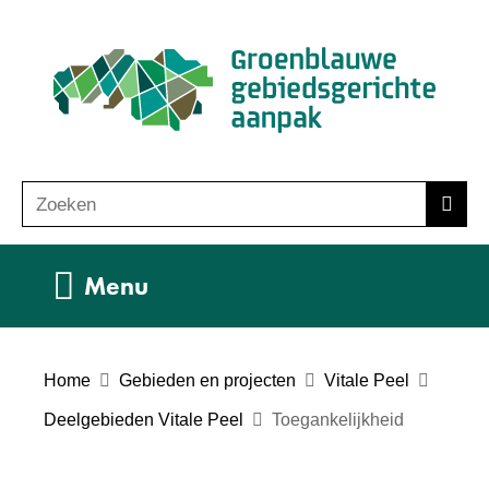
Ga
(n
naar
ho
de
inhoud
Zoeken
Z
Zoek
o
e
Uitklappen
Menu
k
e
n
Home
Gebieden en projecten
Vitale Peel
Deelgebieden Vitale Peel
Toegankelijkheid