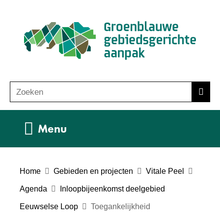
Ga
(n
naar
ho
de
inhoud
Zoeken
Z
Zoek
o
e
Uitklappen
Menu
k
e
n
Home
Gebieden en projecten
Vitale Peel
Agenda
Inloopbijeenkomst deelgebied
Eeuwselse Loop
Toegankelijkheid