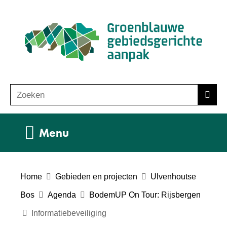
Ga
(n
naar
ho
de
inhoud
Zoeken
Z
Zoek
o
e
Uitklappen
Menu
k
e
n
Home
Gebieden en projecten
Ulvenhoutse
Bos
Agenda
BodemUP On Tour: Rijsbergen
Informatiebeveiliging