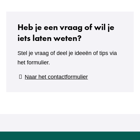
Heb je een vraag of wil je
iets laten weten?
Stel je vraag of deel je ideeën of tips via
het formulier.
(verwijst
Naar het contactformulier
naar
een
andere
website)