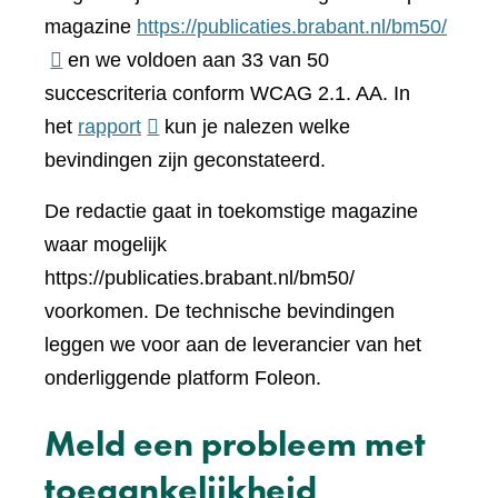
(verwi
magazine
https://publicaties.brabant.nl/bm50/
naar
en we voldoen aan 33 van 50
een
succescriteria conform WCAG 2.1. AA. In
(verwijst
ander
het
rapport
kun je nalezen welke
naar
websi
bevindingen zijn geconstateerd.
een
De redactie gaat in toekomstige magazine
andere
waar mogelijk
website)
https://publicaties.brabant.nl/bm50/
voorkomen. De technische bevindingen
leggen we voor aan de leverancier van het
onderliggende platform Foleon.
Meld een probleem met
toegankelijkheid