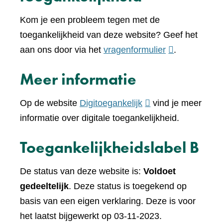
Kom je een probleem tegen met de
toegankelijkheid van deze website? Geef het
(verwijst
aan ons door via het
vragenformulier
.
naar
Meer informatie
een
andere
(verwijst
Op de website
Digitoegankelijk
vind je meer
website)
naar
informatie over digitale toegankelijkheid.
een
Toegankelijkheidslabel B
andere
website)
De status van deze website is:
Voldoet
gedeeltelijk
. Deze status is toegekend op
basis van een eigen verklaring. Deze is voor
het laatst bijgewerkt op 03-11-2023.