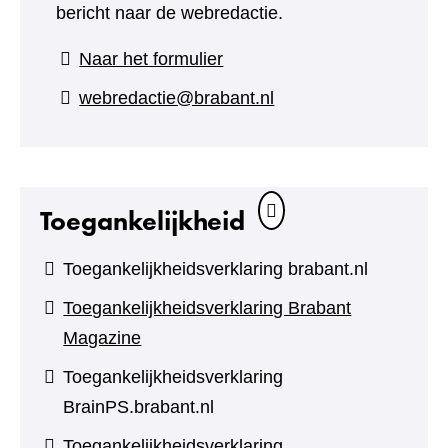
bericht naar de webredactie.
(verwijst
Naar het formulier
naar
webredactie@brabant.nl
een
andere
website)
Toegankelijkheid
Toegankelijkheidsverklaring brabant.nl
Toegankelijkheidsverklaring Brabant
Magazine
Toegankelijkheidsverklaring
BrainPS.brabant.nl
Toegankelijkheidsverklaring