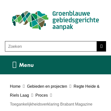
Ga
(n
naar
ho
de
inhoud
Zoeken
Z
Zoek
o
e
Uitklappen
Menu
k
e
n
Home
Gebieden en projecten
Regte Heide &
Riels Laag
Proces
Toegankelijkheidsverklaring Brabant Magazine