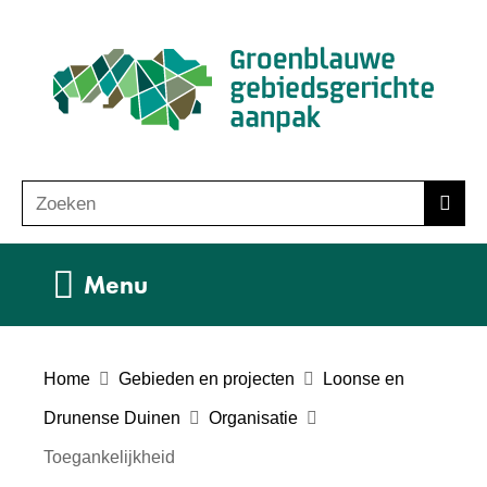
Ga
(n
naar
ho
de
inhoud
Zoeken
Z
Zoek
o
e
Uitklappen
Menu
k
e
n
Home
Gebieden en projecten
Loonse en
Drunense Duinen
Organisatie
Toegankelijkheid