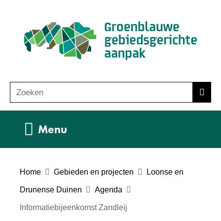
Ga
(n
naar
ho
de
inhoud
Zoeken
Z
Zoek
o
e
Uitklappen
Menu
k
e
n
Home
Gebieden en projecten
Loonse en
Drunense Duinen
Agenda
Informatiebijeenkomst Zandleij