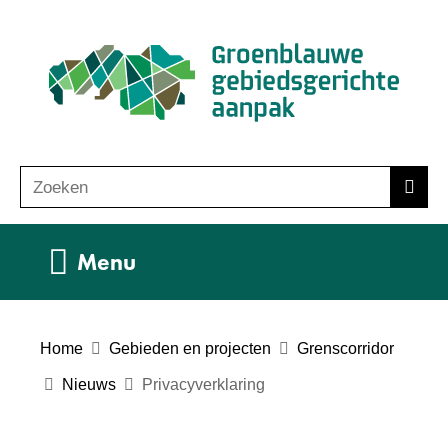
Ga
(n
naar
ho
de
inhoud
Zoeken
Z
Zoek
o
e
Uitklappen
Menu
k
e
n
Home
Gebieden en projecten
Grenscorridor
Nieuws
Privacyverklaring