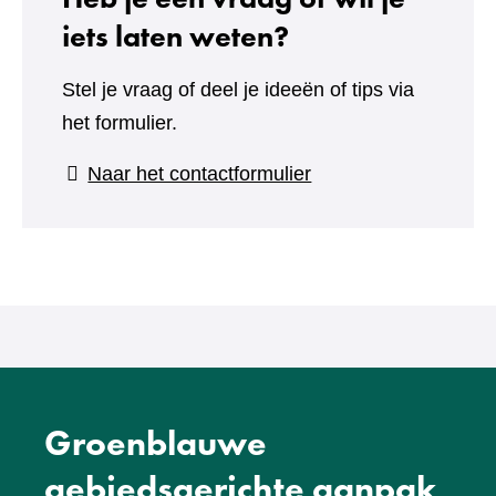
iets laten weten?
Stel je vraag of deel je ideeën of tips via
het formulier.
(verwijst
Naar het contactformulier
naar
een
andere
website)
Groenblauwe
gebiedsgerichte aanpak