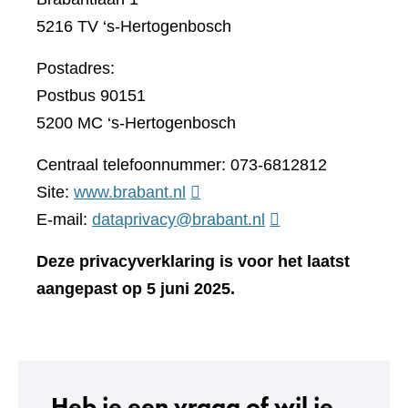
5216 TV ‘s-Hertogenbosch
Postadres:
Postbus 90151
5200 MC ‘s-Hertogenbosch
Centraal telefoonnummer: 073-6812812
(verwijst
Site:
www.brabant.nl
naar
E-mail:
dataprivacy@brabant.nl
een
Deze privacyverklaring is voor het laatst
andere
aangepast op 5 juni 2025.
website)
Heb je een vraag of wil je