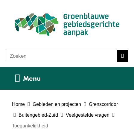
Ga
(n
naar
ho
de
inhoud
Zoeken
Z
Zoek
o
e
Uitklappen
Menu
k
e
n
Home
Gebieden en projecten
Grenscorridor
Buitengebied-Zuid
Veelgestelde vragen
Toegankelijkheid