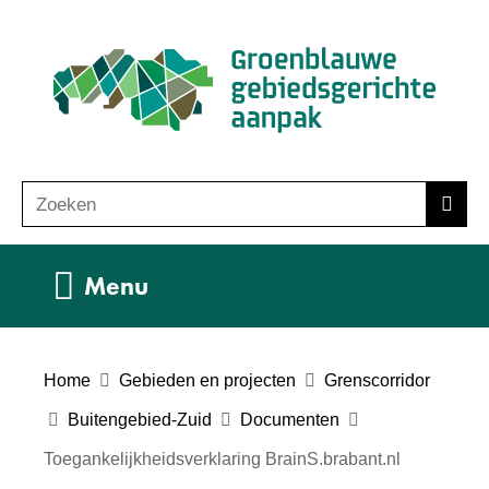
Ga
(n
naar
ho
de
inhoud
Zoeken
Z
Zoek
o
e
Uitklappen
Menu
k
e
n
Home
Gebieden en projecten
Grenscorridor
Buitengebied-Zuid
Documenten
Toegankelijkheidsverklaring BrainS.brabant.nl