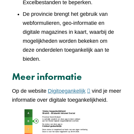
Excelbestanden te beperken.
De provincie brengt het gebruik van
webformulieren, geo-informatie en
digitale magazines in kaart, waarbij de
mogelijkheden worden bekeken om
deze onderdelen toegankelijk aan te
bieden.
Meer informatie
(verwijst
Op de website
Digitoegankelijk
vind je meer
naar
informatie over digitale toegankelijkheid.
een
(verw
andere
naar
website)
een