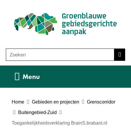
Ga
(n
naar
ho
de
inhoud
Zoeken
Z
Zoek
o
e
Uitklappen
Menu
k
e
n
Home
Gebieden en projecten
Grenscorridor
Buitengebied-Zuid
Toegankelijkheidsverklaring BrainS.brabant.nl