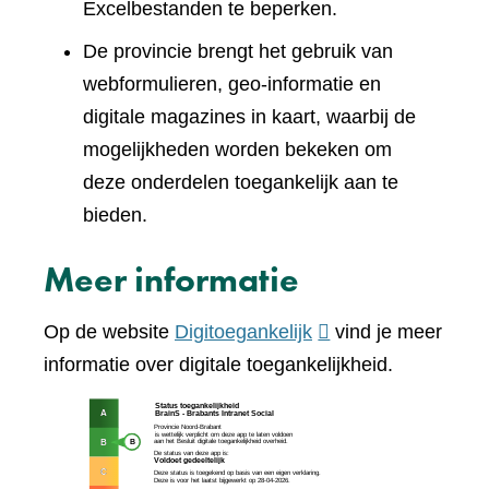
Excelbestanden te beperken.
De provincie brengt het gebruik van
webformulieren, geo-informatie en
digitale magazines in kaart, waarbij de
mogelijkheden worden bekeken om
deze onderdelen toegankelijk aan te
bieden.
Meer informatie
(verwijst
Op de website
Digitoegankelijk
vind je meer
naar
informatie over digitale toegankelijkheid.
een
(verw
andere
naar
website)
een